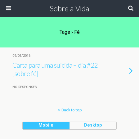
Sobre a Vida
Tags › Fé
09/01/2016
Carta para uma suicida – dia #22
[sobre fé]
NO RESPONSES
Back to top
Mobile
Desktop