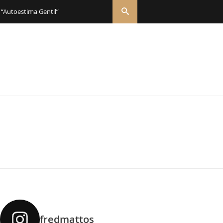
 “Autoestima Gentil”
fredmattos