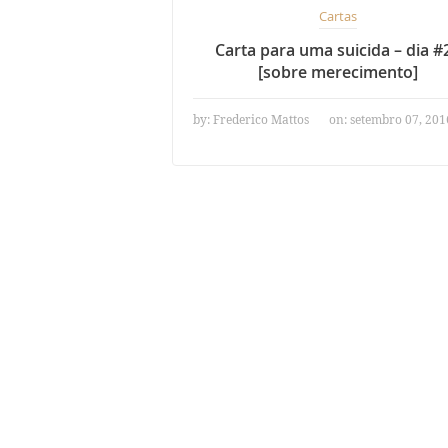
Cartas
Carta para uma suicida – dia #
[sobre merecimento]
by:
Frederico Mattos
on: setembro 07, 201