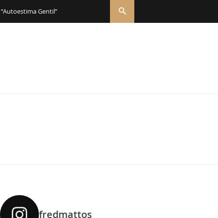
 “Autoestima Gentil”
fredmattos