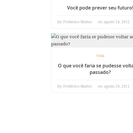
Você pode prever seu futuro
by:
Frederico Mattos
on: agosto 24, 2012
Vida
O que você faria se pudesse volt
passado?
by:
Frederico Mattos
on: agosto 29, 2011