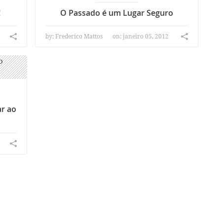
!
O Passado é um Lugar Seguro
by:
Frederico Mattos
on: janeiro 05, 2012
ar ao