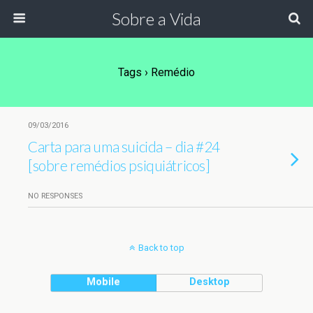
Sobre a Vida
Tags › Remédio
09/03/2016
Carta para uma suicida – dia #24
[sobre remédios psiquiátricos]
NO RESPONSES
Back to top
Mobile
Desktop