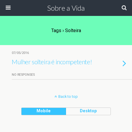
Sobre a Vida
Tags › Solteira
07/05/2016
Mulher solteira é incompetente!
NO RESPONSES
Back to top
Mobile
Desktop