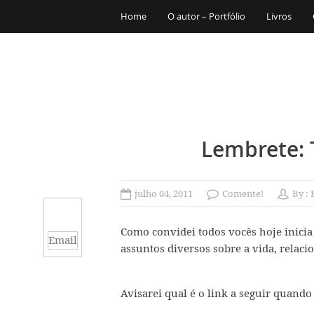
Home
O autor – Portfólio
Livros
Lembrete: 
julho 04, 2011
Comente!
By :
Como convidei todos vocês hoje inicia 
Email
assuntos diversos sobre a vida, relaci
Avisarei qual é o link a seguir quan