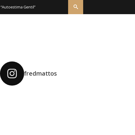
 “Autoestima Gentil”
fredmattos