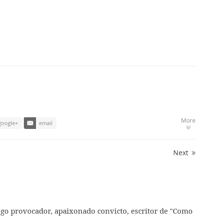
More
google+
email
Next
ogo provocador, apaixonado convicto, escritor de "Como