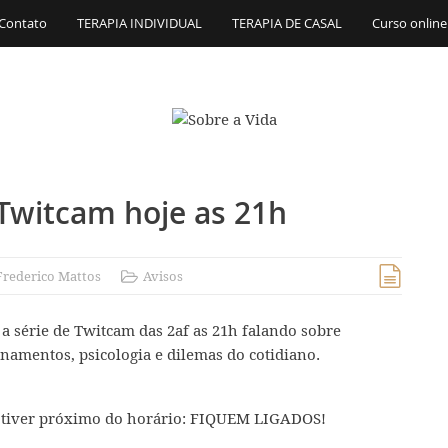
Contato
TERAPIA INDIVIDUAL
TERAPIA DE CASAL
Curso online
Twitcam hoje as 21h
Frederico Mattos
Avisos
a série de Twitcam das 2af as 21h falando sobre
onamentos, psicologia e dilemas do cotidiano.
do tiver próximo do horário: FIQUEM LIGADOS!