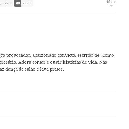
More
google+
email
ogo provocador, apaixonado convicto, escritor de "Como
presário. Adora contar e ouvir histórias de vida. Nas
az dança de salão e lava pratos.