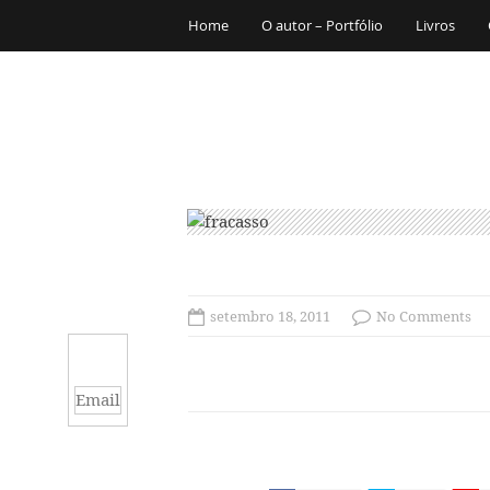
Home
O autor – Portfólio
Livros
setembro 18, 2011
No Comments
Email