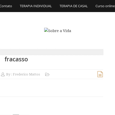
Contato
TERAPIA INDIVIDUAL
TERAPIA DE CASAL
Curso online
fracasso
By :
Frederico Mattos