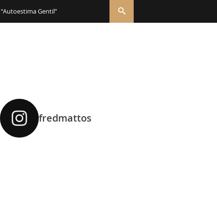
 “Autoestima Gentil”
fredmattos