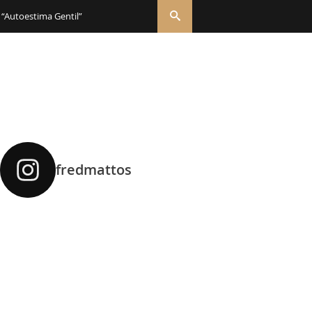
 “Autoestima Gentil”
fredmattos