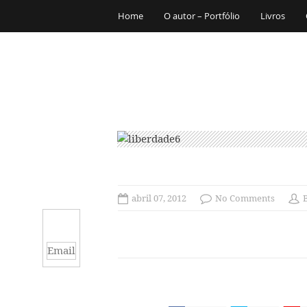
Home
O autor – Portfólio
Livros
abril 07, 2012
No Comments
Email