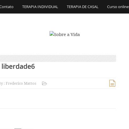
Contato
TERAPIA INDIVIDUAL
TERAPIA DE CASAL
Curso online
liberdade6
By :
Frederico Mattos