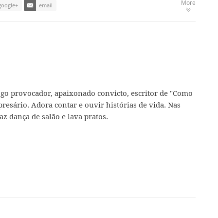
More
google+
email
ogo provocador, apaixonado convicto, escritor de "Como
presário. Adora contar e ouvir histórias de vida. Nas
az dança de salão e lava pratos.