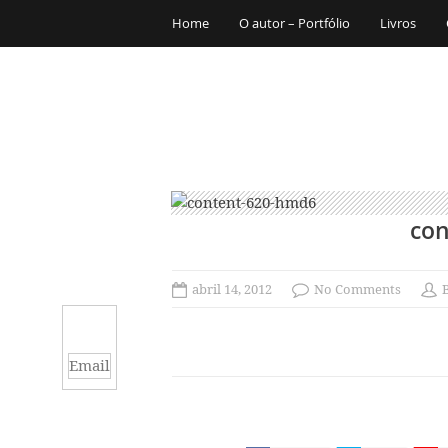
Home
O autor – Portfólio
Livros
con
abril 14, 2012
No Comments
Email