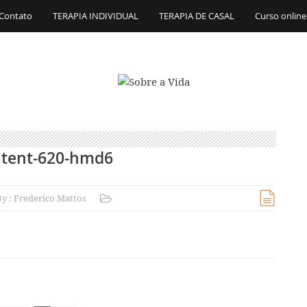
Contato
TERAPIA INDIVIDUAL
TERAPIA DE CASAL
Curso online
tent-620-hmd6
By :
Frederico Mattos