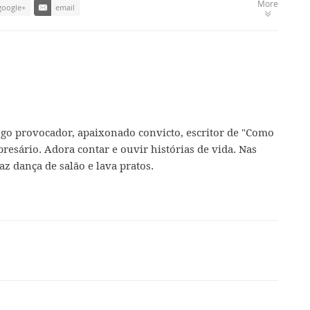
More
google+
email
ogo provocador, apaixonado convicto, escritor de "Como
presário. Adora contar e ouvir histórias de vida. Nas
az dança de salão e lava pratos.