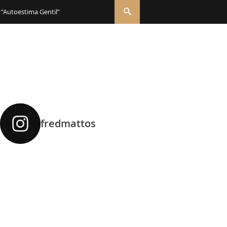
 “Autoestima Gentil”
fredmattos