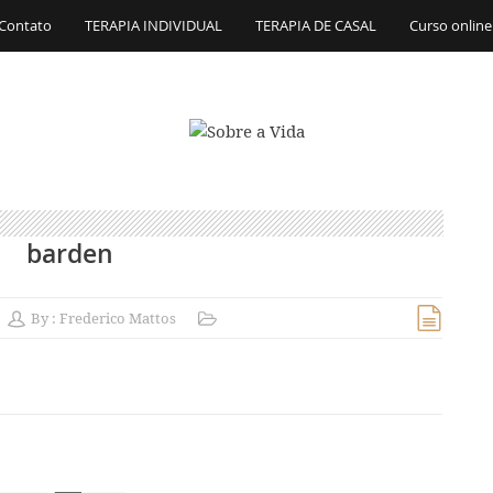
Contato
TERAPIA INDIVIDUAL
TERAPIA DE CASAL
Curso online
barden
By :
Frederico Mattos