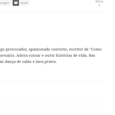
More
google+
email
ogo provocador, apaixonado convicto, escritor de "Como
presário. Adora contar e ouvir histórias de vida. Nas
az dança de salão e lava pratos.