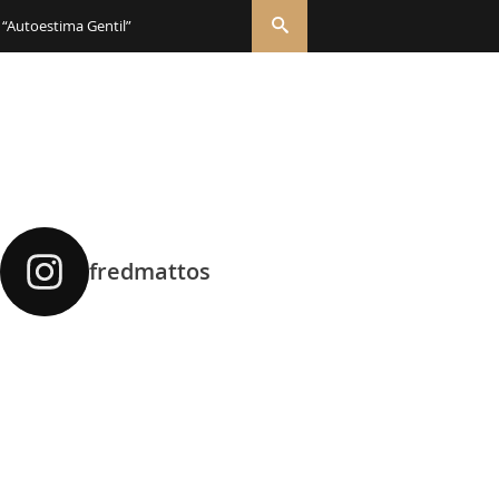
 “Autoestima Gentil”
fredmattos