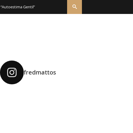
 “Autoestima Gentil”
fredmattos