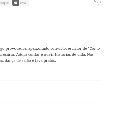
More
google+
email
ogo provocador, apaixonado convicto, escritor de "Como
presário. Adora contar e ouvir histórias de vida. Nas
az dança de salão e lava pratos.