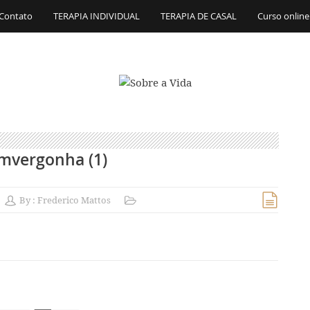
Contato
TERAPIA INDIVIDUAL
TERAPIA DE CASAL
Curso online
mvergonha (1)
By :
Frederico Mattos