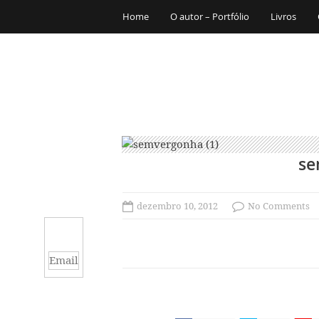
Home
O autor – Portfólio
Livros
se
dezembro 10, 2012
No Comments
Email