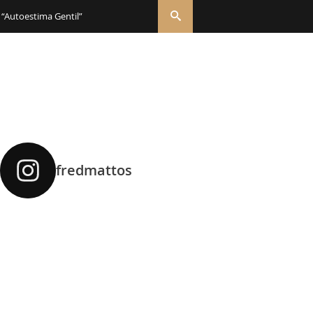
 “Autoestima Gentil”
fredmattos