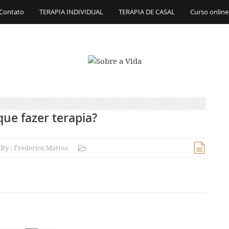
Contato
TERAPIA INDIVIDUAL
TERAPIA DE CASAL
Curso online
que fazer terapia?
By :
Frederico Mattos