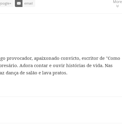
More
google+
email
ogo provocador, apaixonado convicto, escritor de "Como
presário. Adora contar e ouvir histórias de vida. Nas
az dança de salão e lava pratos.