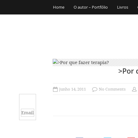
Home
O autor – Portfólio
Livros
>Por 
junho 14, 2011
No Comments
Email