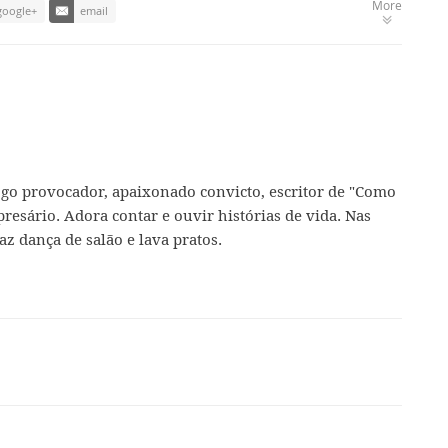
More
google+
email
ogo provocador, apaixonado convicto, escritor de "Como
presário. Adora contar e ouvir histórias de vida. Nas
az dança de salão e lava pratos.