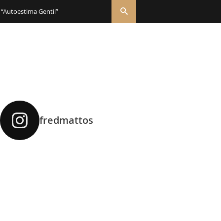
 “Autoestima Gentil”
fredmattos