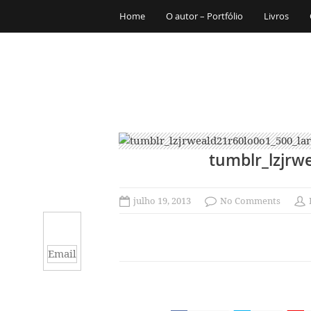
Home
O autor – Portfólio
Livros
tumblr_lzjrw
julho 19, 2013
No Comments
Email