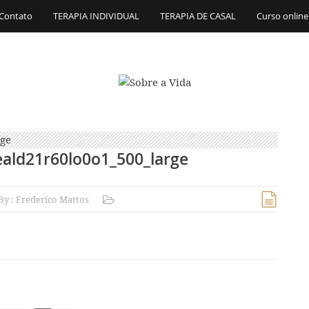
Contato
TERAPIA INDIVIDUAL
TERAPIA DE CASAL
Curso online
eald21r60lo0o1_500_large
By :
Frederico Mattos