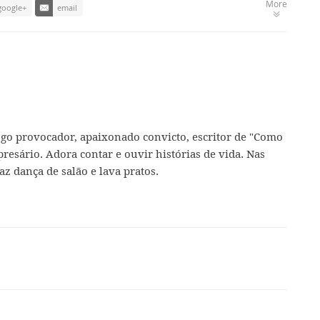
More
google+
email
ogo provocador, apaixonado convicto, escritor de "Como
presário. Adora contar e ouvir histórias de vida. Nas
az dança de salão e lava pratos.