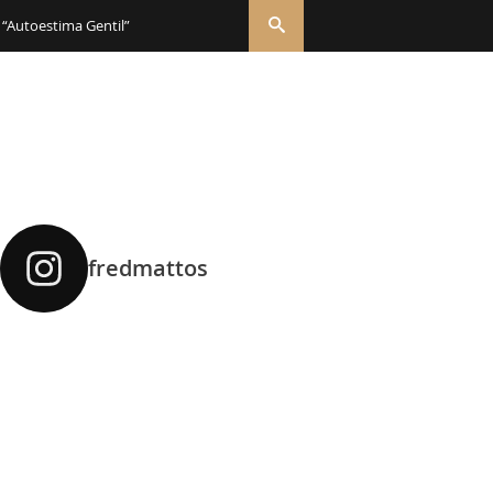
 “Autoestima Gentil”
fredmattos