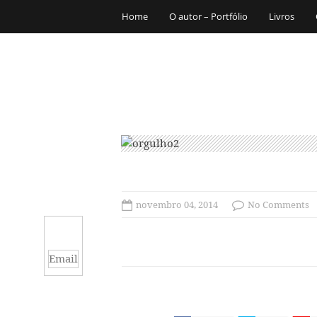
Home
O autor – Portfólio
Livros
novembro 04, 2014
No Comments
Email