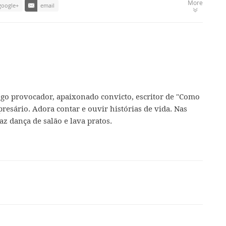
More
google+
email
ogo provocador, apaixonado convicto, escritor de "Como
presário. Adora contar e ouvir histórias de vida. Nas
az dança de salão e lava pratos.