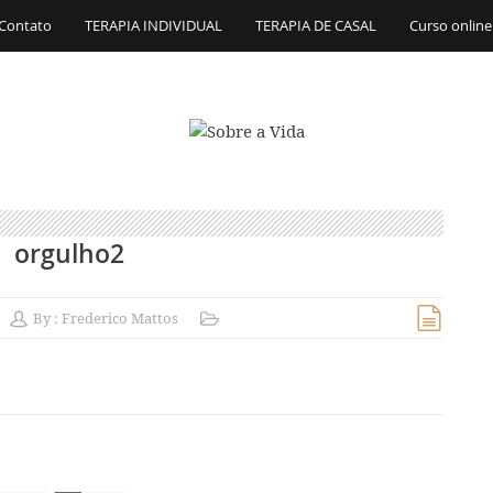
Contato
TERAPIA INDIVIDUAL
TERAPIA DE CASAL
Curso online
orgulho2
By :
Frederico Mattos