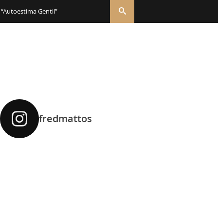
 “Autoestima Gentil”
fredmattos