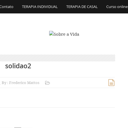
Contato
TERAPIA INDIVIDUAL
TERAPIA DE CASAL
Curso online
solidao2
By :
Frederico Mattos