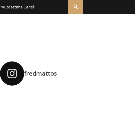
 “Autoestima Gentil”
fredmattos