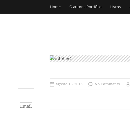
Home
O autor – Portfólio
Livros
agosto 13, 2016
No Comments
Email