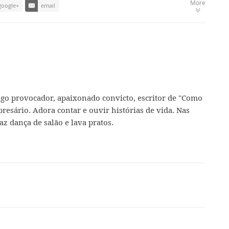
More
google+
email
ogo provocador, apaixonado convicto, escritor de "Como
presário. Adora contar e ouvir histórias de vida. Nas
az dança de salão e lava pratos.