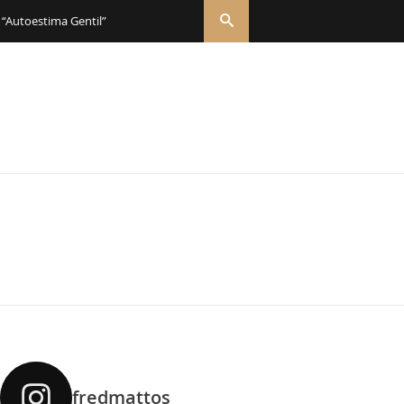
 “Autoestima Gentil”
fredmattos