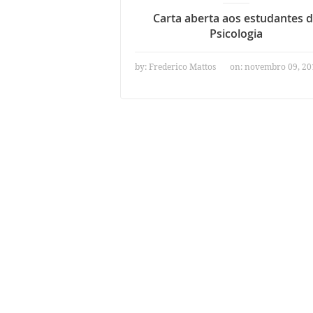
Carta aberta aos estudantes 
Psicologia
by:
Frederico Mattos
on: novembro 09, 20