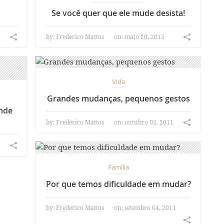
Se você quer que ele mude desista!
by:
Frederico Mattos
on: maio 20, 2015
Vida
Grandes mudanças, pequenos gestos
ande
by:
Frederico Mattos
on: outubro 02, 2011
Família
Por que temos dificuldade em mudar?
by:
Frederico Mattos
on: setembro 04, 2011