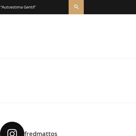
 “Autoestima Gentil”
fredmattos