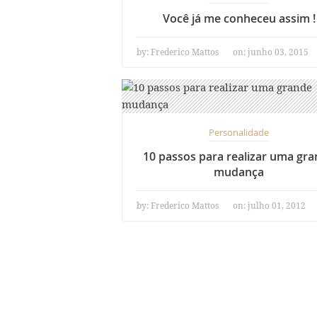
Você já me conheceu assim !
by:
Frederico Mattos
on: junho 03, 2015
Personalidade
10 passos para realizar uma gr
mudança
by:
Frederico Mattos
on: julho 01, 2012