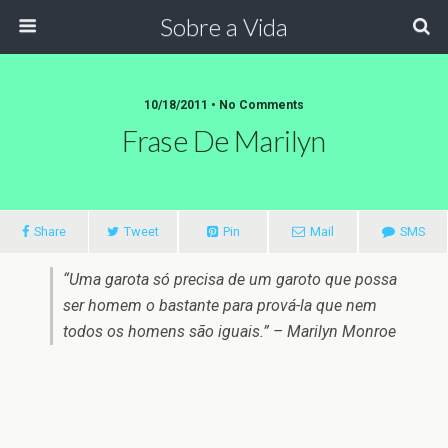
Sobre a Vida
10/18/2011 •
No Comments
Frase De Marilyn
Share
Tweet
Pin
Mail
SMS
“Uma garota só precisa de um garoto que possa
ser homem o bastante para prová-la que nem
todos os homens são iguais.” – Marilyn Monroe