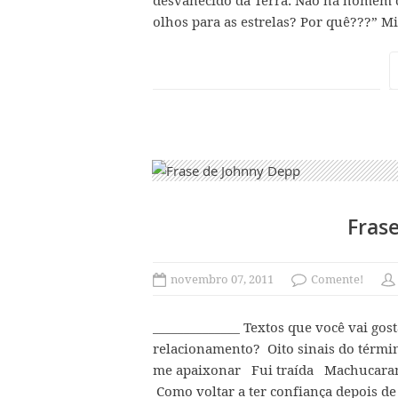
desvanecido da Terra. Não há homem q
olhos para as estrelas? Por quê???” 
Fras
novembro 07, 2011
Comente!
______________ Textos que você vai gost
relacionamento? Oito sinais do tér
me apaixonar Fui traída Machucaram
Como voltar a ter confiança depois de