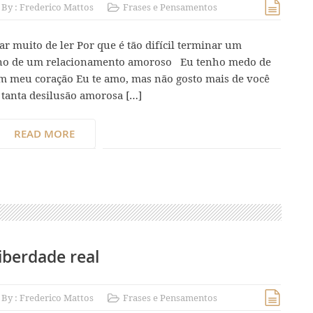
By :
Frederico Mattos
Frases e Pensamentos
ar muito de ler Por que é tão difícil terminar um
mino de um relacionamento amoroso Eu tenho medo de
 meu coração Eu te amo, mas não gosto mais de você
 tanta desilusão amorosa […]
READ MORE
iberdade real
By :
Frederico Mattos
Frases e Pensamentos