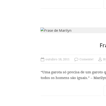
Fr
outubro 18, 2011
Comente!
B
“Uma garota só precisa de um garoto 
todos os homens são iguais.” – Maril