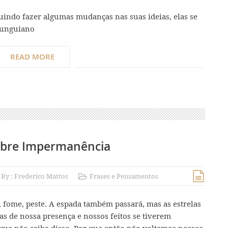
guindo fazer algumas mudanças nas suas ideias, elas se
 junguiano
READ MORE
obre Impermanência
By :
Frederico Mattos
Frases e Pensamentos
, fome, peste. A espada também passará, mas as estrelas
 de nossa presença e nossos feitos se tiverem