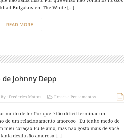
ue não saiba disso. Por que então não voltamos nossos
Mikhail Bulgakov em The White […]
READ MORE
e de Johnny Depp
By :
Frederico Mattos
Frases e Pensamentos
ar muito de ler Por que é tão difícil terminar um
mino de um relacionamento amoroso Eu tenho medo de
 meu coração Eu te amo, mas não gosto mais de você
 tanta desilusão amorosa […]