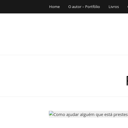
Home
O autor – Portfólio
Livros