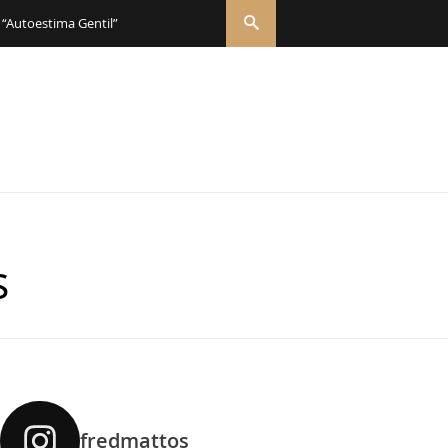
 “Autoestima Gentil”
s
fredmattos