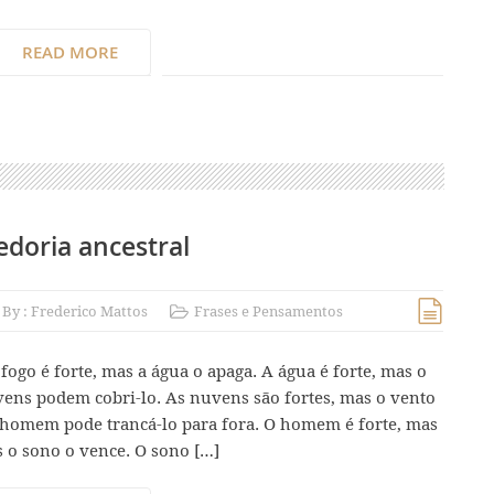
READ MORE
edoria ancestral
By :
Frederico Mattos
Frases e Pensamentos
 fogo é forte, mas a água o apaga. A água é forte, mas o
uvens podem cobri-lo. As nuvens são fortes, mas o vento
 o homem pode trancá-lo para fora. O homem é forte, mas
 o sono o vence. O sono […]