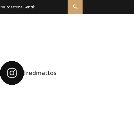
 “Autoestima Gentil”
fredmattos