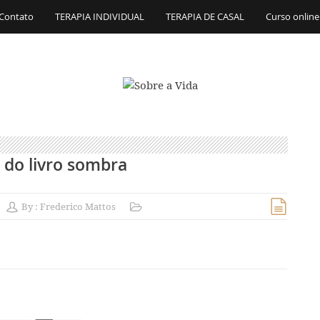
Contato
TERAPIA INDIVIDUAL
TERAPIA DE CASAL
Curso online
 do livro sombra
By :
Frederico Mattos