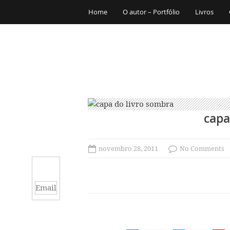
Home
O autor – Portfólio
Livros
capa
novembro 28, 2011
No Comments
Email