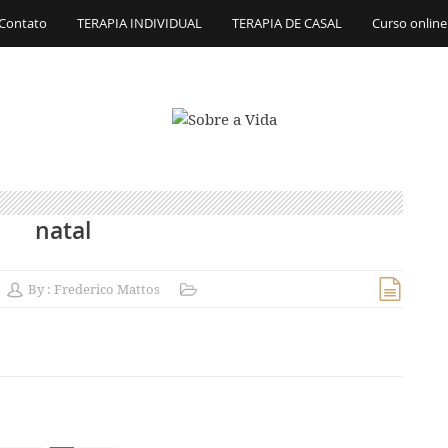
Contato
TERAPIA INDIVIDUAL
TERAPIA DE CASAL
Curso online
natal
By :
Frederico Mattos