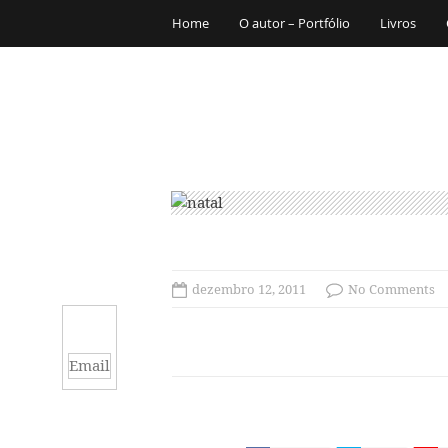
Home
O autor – Portfólio
Livros
dezembro 12, 2011
No Comments
Email