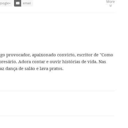
More
google+
email
ogo provocador, apaixonado convicto, escritor de "Como
presário. Adora contar e ouvir histórias de vida. Nas
az dança de salão e lava pratos.