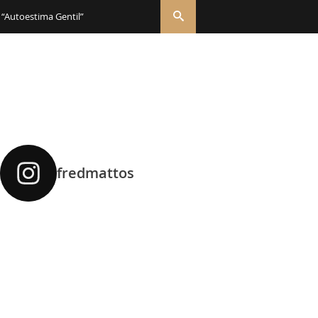
 “Autoestima Gentil”
fredmattos