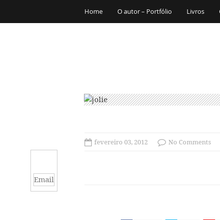
Home
O autor – Portfólio
Livros
fevereiro 03, 2012
No Comments
Email