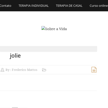
Contato
TERAPIA INDIVIDUAL
TERAPIA DE CASAL
Curso online
jolie
By :
Frederico Mattos