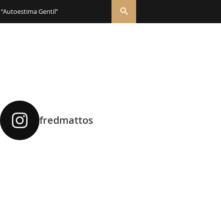
 “Autoestima Gentil”
fredmattos