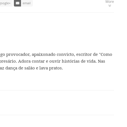
More
google+
email
ogo provocador, apaixonado convicto, escritor de "Como
presário. Adora contar e ouvir histórias de vida. Nas
az dança de salão e lava pratos.