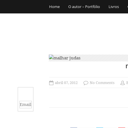
Home
O autor – Portfólio
Livros
abril 07, 2012
No Comments
Email