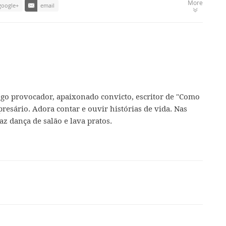
More
google+
email
ogo provocador, apaixonado convicto, escritor de "Como
presário. Adora contar e ouvir histórias de vida. Nas
az dança de salão e lava pratos.