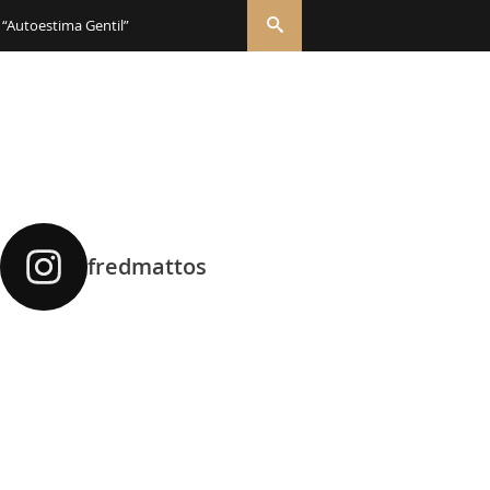
 “Autoestima Gentil”
fredmattos