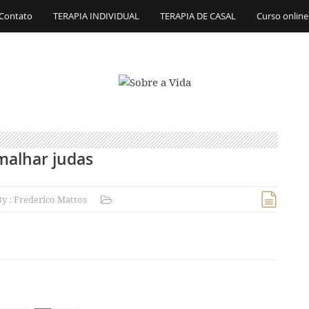
Contato
TERAPIA INDIVIDUAL
TERAPIA DE CASAL
Curso online
malhar judas
By :
Frederico Mattos