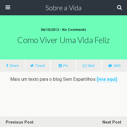
Sobre a Vida
06/10/2012 •
No Comments
Como Viver Uma Vida Feliz
Share
Tweet
Pin
Mail
SMS
Mais um texto para o blog Sem Espartilhos
[leia aqui]
Previous Post
Next Post