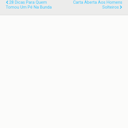
28 Dicas Para Quem
Carta Aberta Aos Homens
Tomou Um Pé Na Bunda
Solteiros