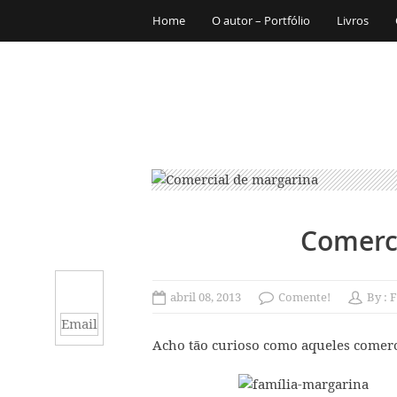
Home
O autor – Portfólio
Livros
Comerc
abril 08, 2013
Comente!
By :
F
Email
Acho tão curioso como aqueles comerc