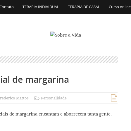
Contato
TERAPIA INDIVIDUAL
TERAPIA DE CASAL
Curso online
ial de margarina
rederico Mattos
Personalidade
iais de margarina encantam e aborrecem tanta gente.