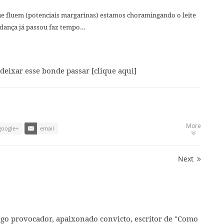
ue fluem (potenciais margarinas) estamos choramingando o leite
udança já passou faz tempo…
deixar esse bonde passar
[clique aqui]
More
google+
email
Next
ogo provocador, apaixonado convicto, escritor de "Como