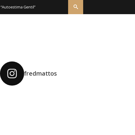
 “Autoestima Gentil”
fredmattos