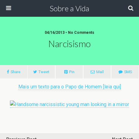
Sobre a Vida
04/16/2013 •
No Comments
Narcisismo
Share
Tweet
Pin
Mail
SMS
Mais um texto para o Papo de Homem [leia qui]