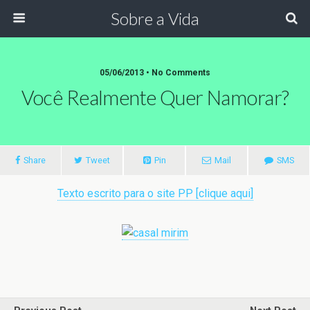
Sobre a Vida
05/06/2013 •
No Comments
Você Realmente Quer Namorar?
Share
Tweet
Pin
Mail
SMS
Texto escrito para o site PP [clique aqui]