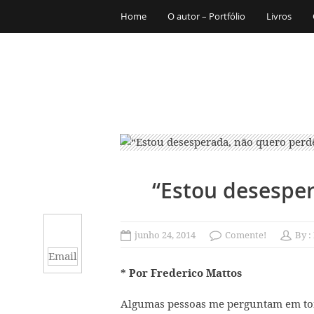
Home
O autor – Portfólio
Livros
“Estou desesper
junho 24, 2014
Comente!
By :
Email
* Por Frederico Mattos
Algumas pessoas me perguntam em tom