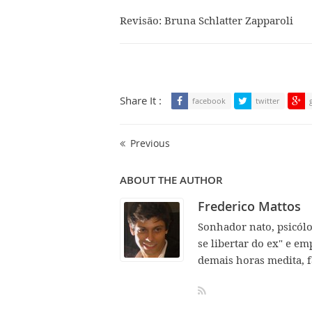
Revisão: Bruna Schlatter Zapparoli
Share It :
facebook
twitter
Previous
ABOUT THE AUTHOR
Frederico Mattos
Sonhador nato, psicól
se libertar do ex" e em
demais horas medita, f