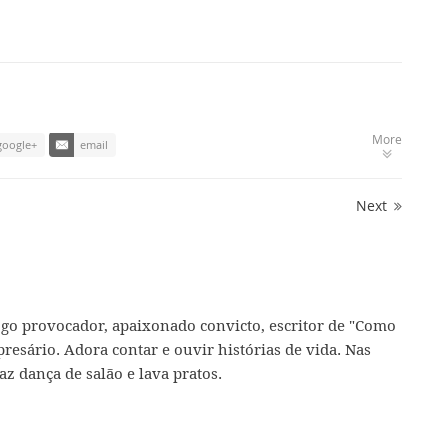
More
google+
email
Next
ogo provocador, apaixonado convicto, escritor de "Como
presário. Adora contar e ouvir histórias de vida. Nas
az dança de salão e lava pratos.