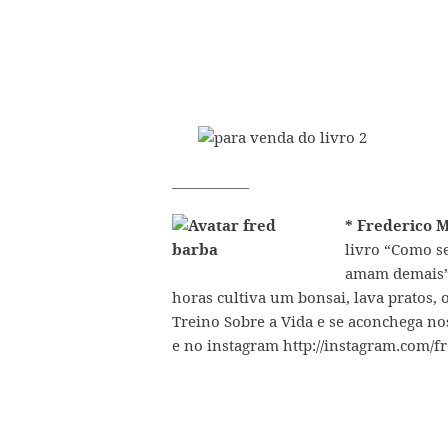
___________
* Frederico M
livro
“Como se 
amam demais
horas cultiva um bonsai, lava pratos,
Treino Sobre a Vida
e se aconchega nos
e no instagram
http://instagram.com/f