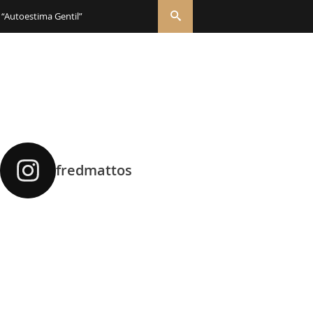
 “Autoestima Gentil”
fredmattos