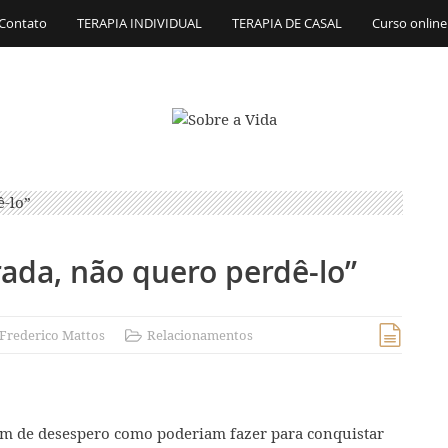
Contato
TERAPIA INDIVIDUAL
TERAPIA DE CASAL
Curso online
ada, não quero perdê-lo”
Frederico Mattos
Relacionamentos
 de desespero como poderiam fazer para conquistar