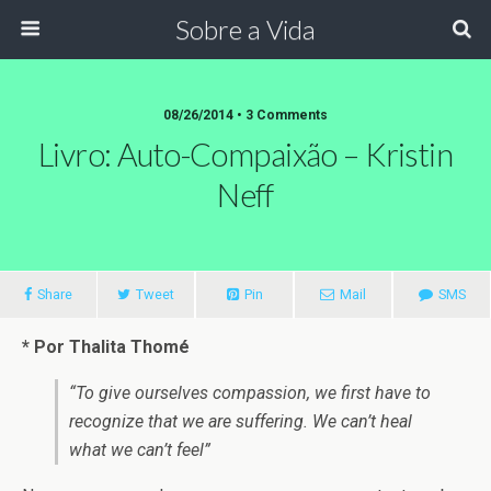
Sobre a Vida
08/26/2014 •
3 Comments
Livro: Auto-Compaixão – Kristin
Neff
Share
Tweet
Pin
Mail
SMS
* Por Thalita Thomé
“To give ourselves compassion, we first have to
recognize that we are suffering. We can’t heal
what we can’t feel”