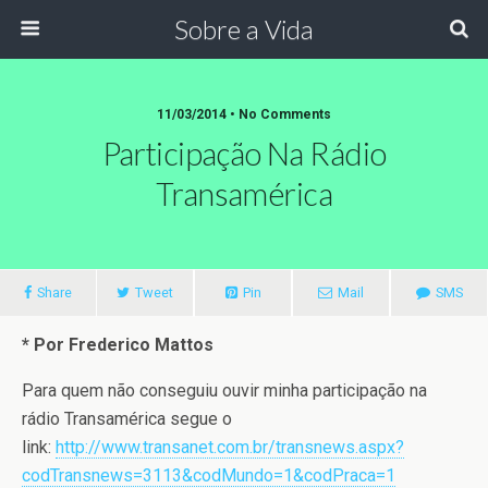
Sobre a Vida
11/03/2014 •
No Comments
Participação Na Rádio
Transamérica
Share
Tweet
Pin
Mail
SMS
* Por Frederico Mattos
Para quem não conseguiu ouvir minha participação na
rádio Transamérica segue o
link:
http://www.transanet.com.br/transnews.aspx?
codTransnews=3113&codMundo=1&codPraca=1