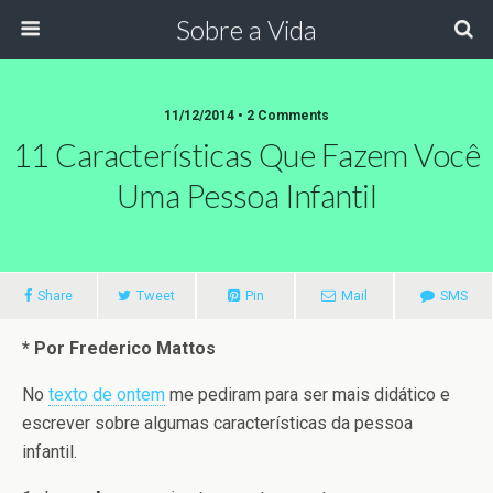
Sobre a Vida
11/12/2014 •
2 Comments
11 Características Que Fazem Você
Uma Pessoa Infantil
Share
Tweet
Pin
Mail
SMS
* Por Frederico Mattos
No
texto de ontem
me pediram para ser mais didático e
escrever sobre algumas características da pessoa
infantil.