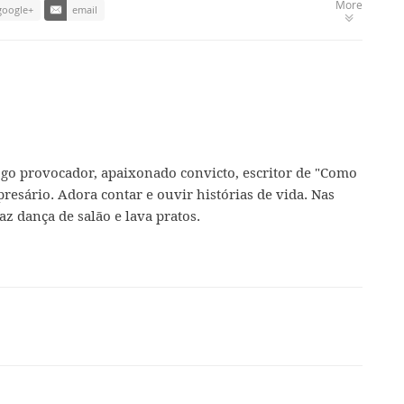
More
google+
email
ogo provocador, apaixonado convicto, escritor de "Como
presário. Adora contar e ouvir histórias de vida. Nas
az dança de salão e lava pratos.