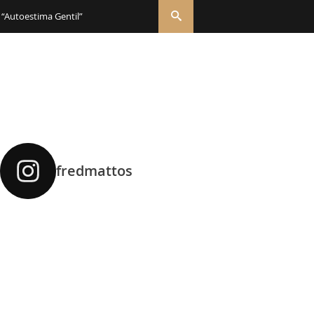
 “Autoestima Gentil”
fredmattos