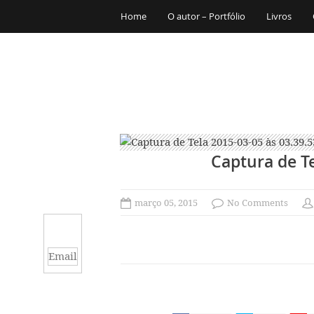
Home
O autor – Portfólio
Livros
Captura de Te
março 05, 2015
No Comments
Email