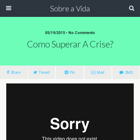
Sobre a Vida
05/19/2015 •
No Comments
Como Superar A Crise?
Share
Tweet
Pin
Mail
SMS