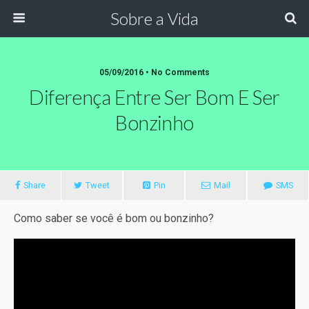
Sobre a Vida
05/09/2016 •
No Comments
Diferença Entre Ser Bom E Ser
Bonzinho
Share
Tweet
Pin
Mail
SMS
Como saber se você é bom ou bonzinho?