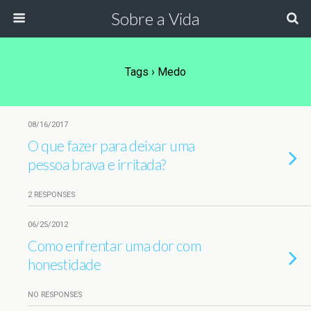
Sobre a Vida
Tags › Medo
08/16/2017
O que fazer para deixar uma
pessoa brava e irritada?
2 RESPONSES
06/25/2012
Como enfrentar uma dor com
honestidade
NO RESPONSES