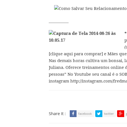
__________
*
p
(
[clique aqui para comprar]
e Mães que
Nas demais horas cultiva um bonsai, l
Juliana. Oferece treinamentos online 
pessoas”
No Youtube seu canal é o
SOB
instagram
http://instagram.com/fredma
Share It :
facebook
twitter