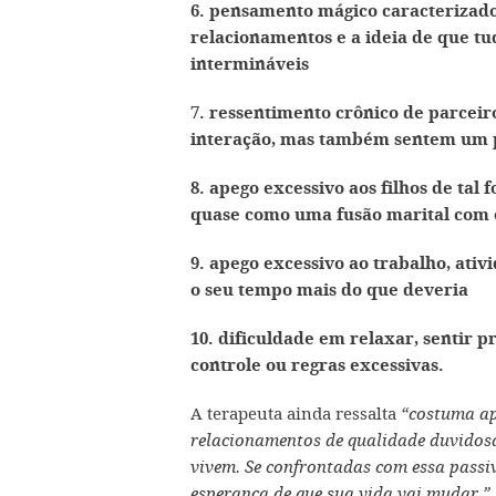
6. pensamento mágico caracterizado 
relacionamentos e a ideia de que tu
intermináveis
7. ressentimento crônico de parceir
interação, mas também sentem um p
8. apego excessivo aos filhos de ta
quase como uma fusão marital com o
9. apego excessivo ao trabalho, ativ
o seu tempo mais do que deveria
10. dificuldade em relaxar, sentir p
controle ou regras excessivas.
A terapeuta ainda ressalta
“costuma ap
relacionamentos de qualidade duvidosa
vivem. Se confrontadas com essa passiv
esperança de que sua vida vai mudar.”