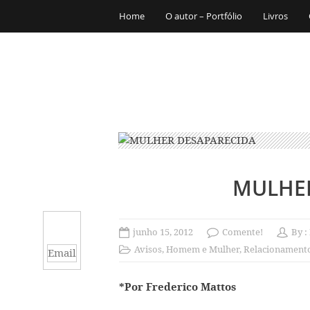
Home
O autor – Portfólio
Livros
MULHER
junho 15, 2012
Comente!
By :
Avisos
,
Homem e Mulher
,
Relacionament
Email
*Por Frederico Mattos