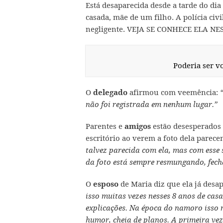
Está desaparecida desde a tarde do d
casada, mãe de um filho. A polícia civ
negligente. VEJA SE CONHECE ELA N
Poderia ser v
O
afirmou com veemência:
delegado
não foi registrada em nenhum lugar.”
Parentes e
estão desesperados 
amigos
escritório ao verem a foto dela parec
talvez parecida com ela, mas com esse 
da foto está sempre resmungando, fech
O
de Maria diz que ela já desa
esposo
isso muitas vezes nesses 8 anos de cas
explicações. Na época do namoro isso 
humor, cheia de planos. A primeira vez