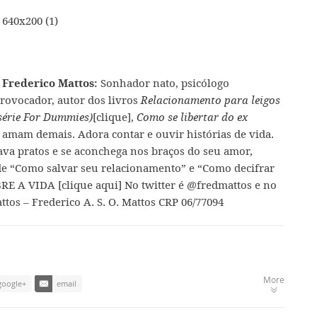
Sonhador nato, psicólogo
 Frederico Mattos:
rovocador, autor dos livros
Relacionamento para leigos
[clique]
,
série For Dummies)
Como se libertar do ex
 amam demais. Adora contar e ouvir histórias de vida.
ava pratos e se aconchega nos braços do seu amor,
de
“Como salvar seu relacionamento”
e
“Como decifrar
RE A VIDA [clique aqui]
No twitter é
@fredmattos
e no
ttos
– Frederico A. S. O. Mattos CRP 06/77094
More
google+
email