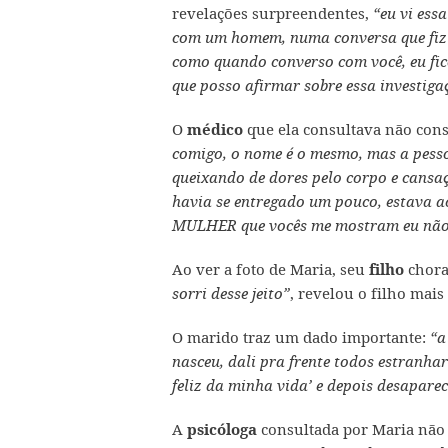
revelações surpreendentes,
“eu vi ess
com um homem, numa conversa que fiz e
como quando converso com você, eu fico
que posso afirmar sobre essa investiga
O
que ela consultava não con
médico
comigo, o nome é o mesmo, mas a pesso
queixando de dores pelo corpo e cansaço
havia se entregado um pouco, estava ac
MULHER que vocês me mostram eu não
Ao ver a foto de Maria, seu
chor
filho
, revelou o filho mais
sorri desse jeito”
O marido traz um dado importante:
“a 
nasceu, dali pra frente todos estranhar
feliz da minha vida’ e depois desapare
A
consultada por Maria não 
psicóloga