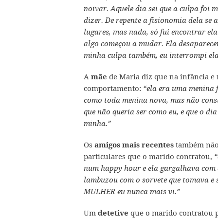
noivar. Aquele dia sei que a culpa foi 
dizer. De repente a fisionomia dela se 
lugares, mas nada, só fui encontrar el
algo começou a mudar. Ela desapareceu
minha culpa também, eu interrompi ela
A
de Maria diz que na infância e 
mãe
comportamento:
“ela era uma menina f
como toda menina nova, mas não consig
que não queria ser como eu, e que o dia
minha.”
Os
também não 
amigos mais recentes
particulares que o marido contratou,
“
num happy hour e ela gargalhava com a
lambuzou com o sorvete que tomava e s
MULHER eu nunca mais vi.”
Um
que o marido contratou p
detetive