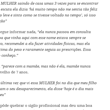
a MULHER saindo de casa umas 3 vezes para se encontrar
scuta ela dizia ‘há muito tempo não me sentia tão feliz
 leve e sinto como se tivesse voltado no tempo’, só isso
ção”
segue informar nada,
“ela nunca passou em consulta
a que vinha aqui com esse nome estava sempre se
, recomendei a ela fazer atividades físicas, mas ela
ima do peso e raramente seguia as prescrições. Essa
 conheço.”
a
“parece com a mamãe, mas não é ela, mamãe nunca
 velho de 7 anos.
última vez que vi essa MULHER foi no dia que meu filho
am o seu desaparecimento, ela disse ‘hoje é o dia mais
ceu”
pôde quebrar o sigilo profissional mas deu uma boa