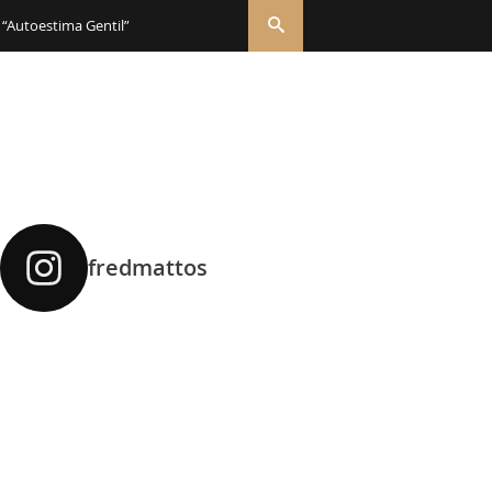
 “Autoestima Gentil”
fredmattos