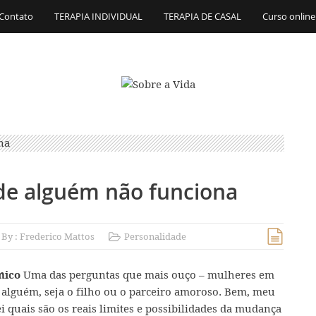
Contato
TERAPIA INDIVIDUAL
TERAPIA DE CASAL
Curso online
 de alguém não funciona
By :
Frederico Mattos
Personalidade
Uma das perguntas que mais ouço – mulheres em
nico
 alguém, seja o filho ou o parceiro amoroso. Bem, meu
i quais são os reais limites e possibilidades da mudança