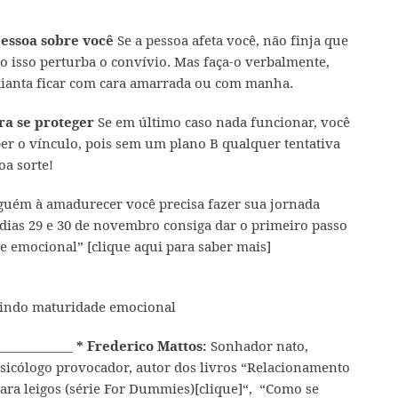
Se a pessoa afeta você, não finja que
 pessoa sobre você
o isso perturba o convívio. Mas faça-o verbalmente,
dianta ficar com cara amarrada ou com manha.
Se em último caso nada funcionar, você
ra se proteger
er o vínculo, pois sem um plano B qualquer tentativa
oa sorte!
lguém à amadurecer você precisa fazer sua jornada
dias 29 e 30 de novembro consiga dar o primeiro passo
de emocional”
[clique aqui para saber mais]
____________
Sonhador nato,
* Frederico Mattos:
sicólogo provocador, autor dos livros “Relacionamento
ara leigos (série For Dummies)
[clique]
“,
“Como se