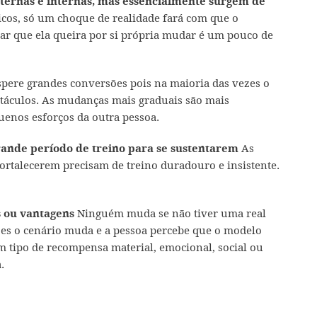
ternas e internas, mas essencialmente surgem de
icos, só um choque de realidade fará com que o
ar que ela queira por si própria mudar é um pouco de
pere grandes conversões pois na maioria das vezes o
stáculos. As mudanças mais graduais são mais
uenos esforços da outra pessoa.
As
ande período de treino para se sustentarem
rtalecerem precisam de treino duradouro e insistente.
Ninguém muda se não tiver uma real
 ou vantagens
es o cenário muda e a pessoa percebe que o modelo
um tipo de recompensa material, emocional, social ou
.