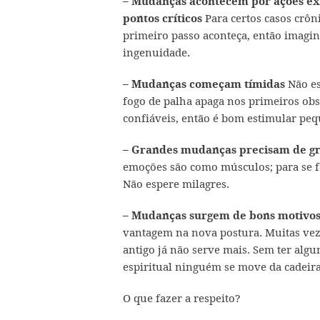
– Mudanças acontecem por ações ex
Para certos casos crôn
pontos críticos
primeiro passo aconteça, então imagin
ingenuidade.
Não es
– Mudanças começam tímidas
fogo de palha apaga nos primeiros ob
confiáveis, então é bom estimular peq
– Grandes mudanças precisam de gr
emoções são como músculos; para se fo
Não espere milagres.
– Mudanças surgem de bons motivos
vantagem na nova postura. Muitas vez
antigo já não serve mais. Sem ter alg
espiritual ninguém se move da cadeira
O que fazer a respeito?