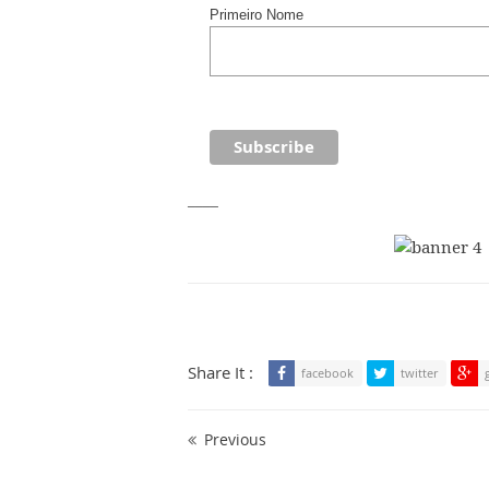
Primeiro Nome
____
Share It :
facebook
twitter
Previous