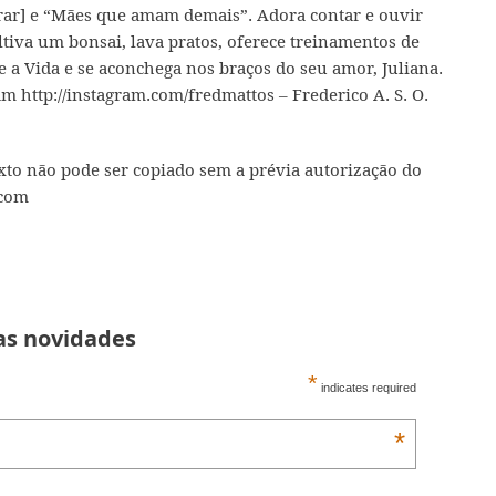
rar]
e
“Mães que amam demais”
. Adora contar e ouvir
ltiva um bonsai, lava pratos, oferece treinamentos de
e a Vida
e se aconchega nos braços do seu amor, Juliana.
ram
http://instagram.com/fredmattos
– Frederico A. S. O.
exto não pode ser copiado sem a prévia autorização do
.com
 as novidades
*
indicates required
*