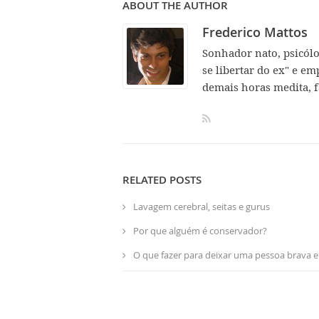
ABOUT THE AUTHOR
Frederico Mattos
Sonhador nato, psicól
se libertar do ex" e em
demais horas medita, f
RELATED POSTS
Lavagem cerebral, seitas e gurus
Por que alguém é conservador?
O que fazer para deixar uma pessoa brava e 