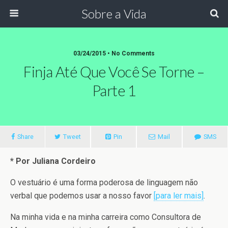
Sobre a Vida
03/24/2015 •
No Comments
Finja Até Que Você Se Torne –
Parte 1
Share
Tweet
Pin
Mail
SMS
* Por Juliana Cordeiro
O vestuário é uma forma poderosa de linguagem não
verbal que podemos usar a nosso favor
[para ler mais]
.
Na minha vida e na minha carreira como Consultora de