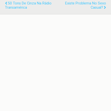
50 Tons De Cinza Na Rádio
Existe Problema No Sexo
Transamérica
Casual?