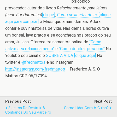
psicólogo
provocador, autor dos livros
Relacionamento para leigos
(série For Dummies)
[clique]
,
Como se libertar do ex
[clique
aqui para comprar]
e Mães que amam demais. Adora
contar e ouvir histórias de vida. Nas demais horas cultiva
um bonsai, lava pratos e se aconchega nos braços do seu
amor, Juliana. Oferece treinamentos online de
“Como
salvar seu relacionamento”
e
“Como decifrar pessoas”
No
Youtube seu canal é o
SOBRE A VIDA [clique aqui]
No
twitter é
@fredmattos
e no instagram
http://instagram.com/fredmattos
– Frederico A. S. O.
Mattos CRP 06/77094
Previous Post
Next Post
3 Jeitos De Destruir A
Como Lidar Com A Culpa?
Confiança Do Seu Parceiro