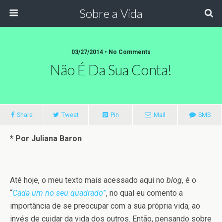
Sobre a Vida
03/27/2014 •
No Comments
Não É Da Sua Conta!
Share
Tweet
Pin
Mail
SMS
* Por Juliana Baron
Até hoje, o meu texto mais acessado aqui no
blog
, é o
“
Cada um no seu quadrado
”
, no qual eu comento a
importância de se preocupar com a sua própria vida, ao
invés de cuidar da vida dos outros. Então, pensando sobre