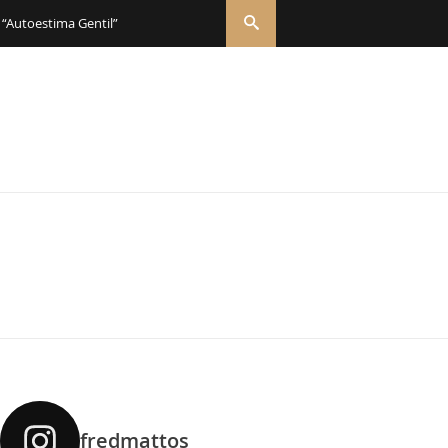
 “Autoestima Gentil”
fredmattos