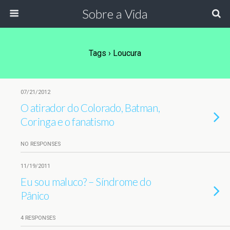
Sobre a Vida
Tags › Loucura
07/21/2012
O atirador do Colorado, Batman,
Coringa e o fanatismo
NO RESPONSES
11/19/2011
Eu sou maluco? – Síndrome do
Pânico
4 RESPONSES