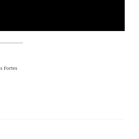
___________
s Fortes