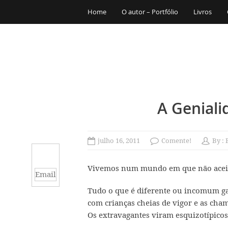
Home
O autor – Portfólio
Livros
A Geniali
julho 16, 2011
Comente!
By :
Vivemos num mundo em que não aceita
Email
Tudo o que é diferente ou incomum ga
com crianças cheias de vigor e as cha
Os extravagantes viram esquizotípicos