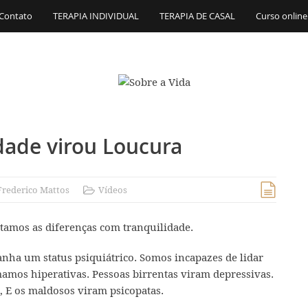
Contato
TERAPIA INDIVIDUAL
TERAPIA DE CASAL
Curso online
dade virou Loucura
Frederico Mattos
Vídeos
mos as diferenças com tranquilidade.
nha um status psiquiátrico. Somos incapazes de lidar
mamos hiperativas. Pessoas birrentas viram
depressivas
.
, E os maldosos viram psicopatas.