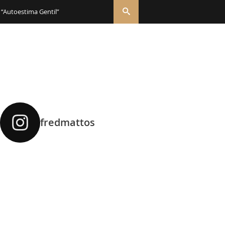
 “Autoestima Gentil”
fredmattos