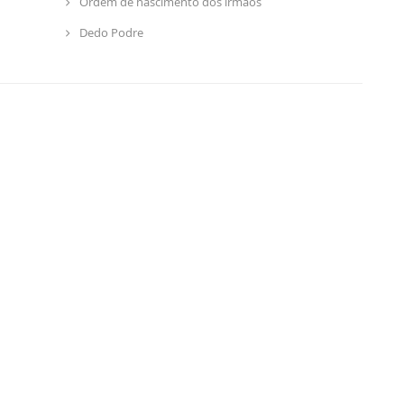
Ordem de nascimento dos irmãos
Dedo Podre