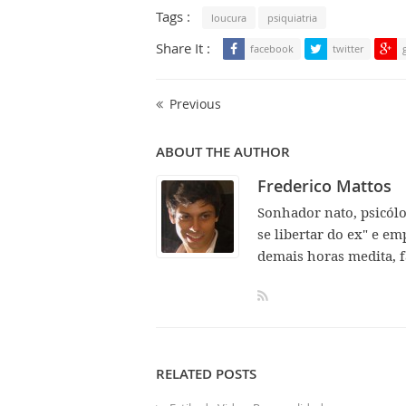
Tags :
loucura
psiquiatria
Share It :
facebook
twitter
Previous
ABOUT THE AUTHOR
Frederico Mattos
Sonhador nato, psicól
se libertar do ex" e em
demais horas medita, f
RELATED POSTS