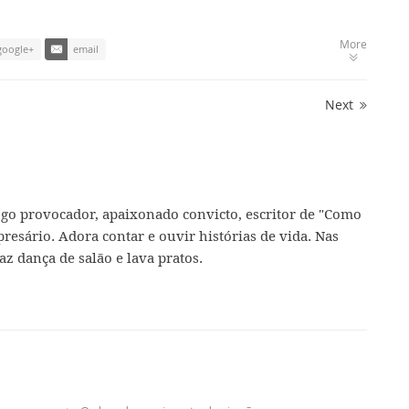
More
google+
email
Next
ogo provocador, apaixonado convicto, escritor de "Como
presário. Adora contar e ouvir histórias de vida. Nas
az dança de salão e lava pratos.