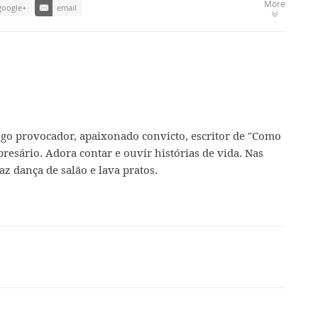
More
google+
email
ogo provocador, apaixonado convicto, escritor de "Como
presário. Adora contar e ouvir histórias de vida. Nas
az dança de salão e lava pratos.