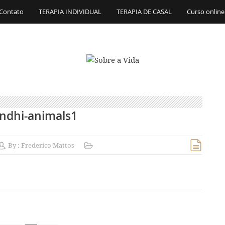
Contato
TERAPIA INDIVIDUAL
TERAPIA DE CASAL
Curso online
ndhi-animals1
By :
Frederico Mattos