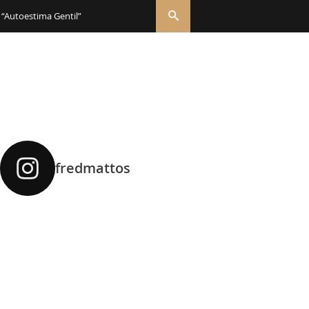
 “Autoestima Gentil”
fredmattos