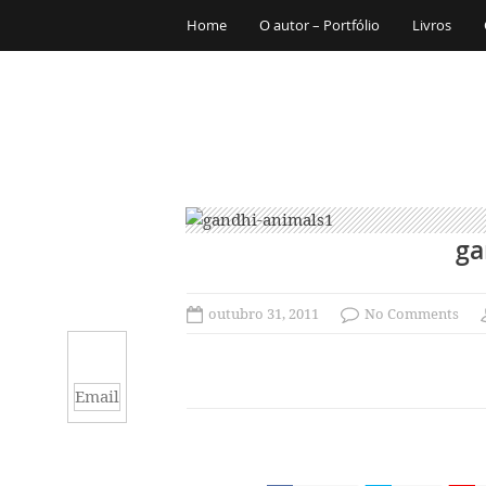
Home
O autor – Portfólio
Livros
ga
outubro 31, 2011
No Comments
Email