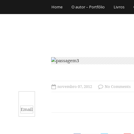
Home
O autor – Portfólio
Livros
novembro 07, 2012
No Comments
Email