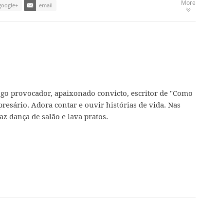
More
google+
email
ogo provocador, apaixonado convicto, escritor de "Como
presário. Adora contar e ouvir histórias de vida. Nas
az dança de salão e lava pratos.