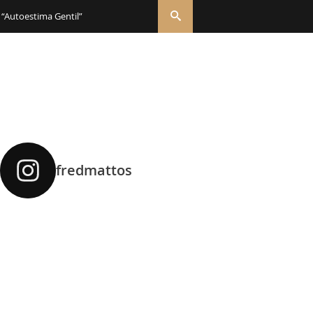
 “Autoestima Gentil”
fredmattos