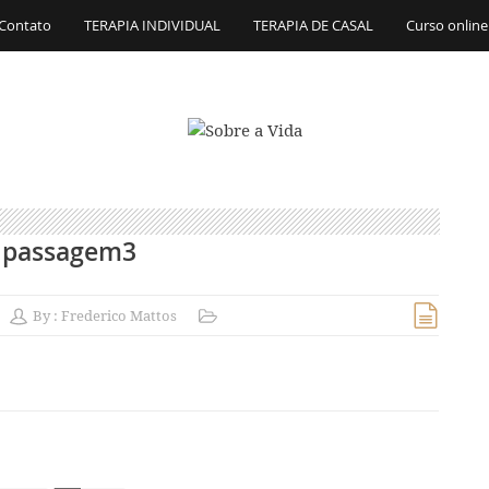
Contato
TERAPIA INDIVIDUAL
TERAPIA DE CASAL
Curso online
passagem3
By :
Frederico Mattos