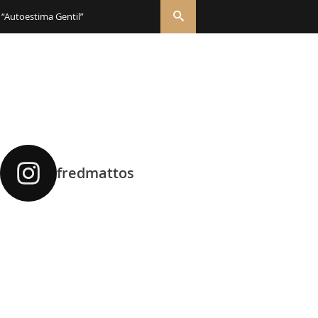
 “Autoestima Gentil”
fredmattos