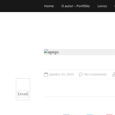
Home
O autor – Portfólio
Livros
janeiro 25, 2013
No Comments
Email