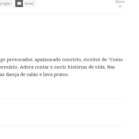
More
google+
email
ogo provocador, apaixonado convicto, escritor de "Como
presário. Adora contar e ouvir histórias de vida. Nas
az dança de salão e lava pratos.