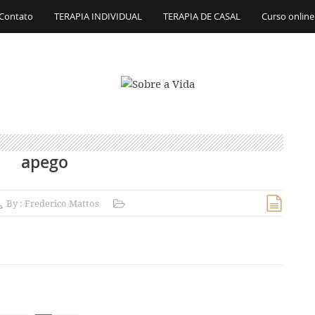
Contato
TERAPIA INDIVIDUAL
TERAPIA DE CASAL
Curso online
apego
By :
Frederico Mattos