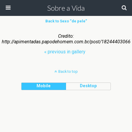
Sobre a Vida
Back to Sexo “de pele”
Credito:
http://apimentadas.papodehomem.com.br/post/18244403066
« previous in gallery
Back to top
Mobile
Desktop