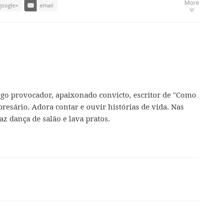
More
google+
email
ogo provocador, apaixonado convicto, escritor de "Como
presário. Adora contar e ouvir histórias de vida. Nas
az dança de salão e lava pratos.