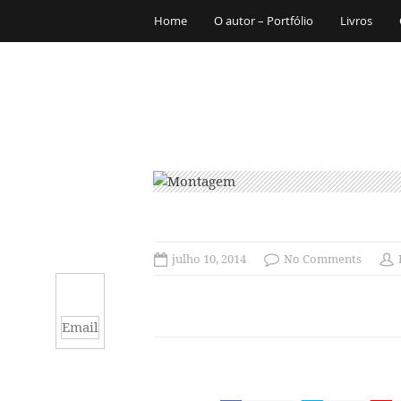
Home
O autor – Portfólio
Livros
julho 10, 2014
No Comments
Email