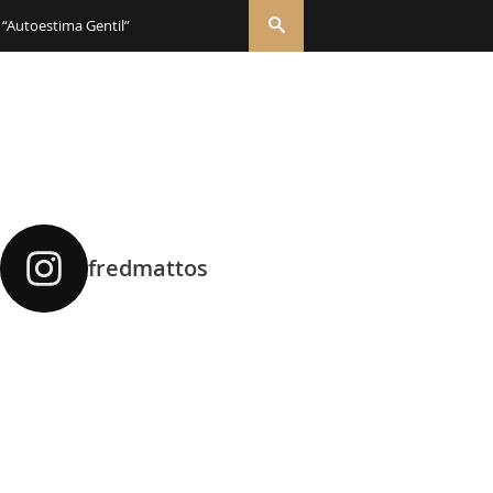
 “Autoestima Gentil”
fredmattos