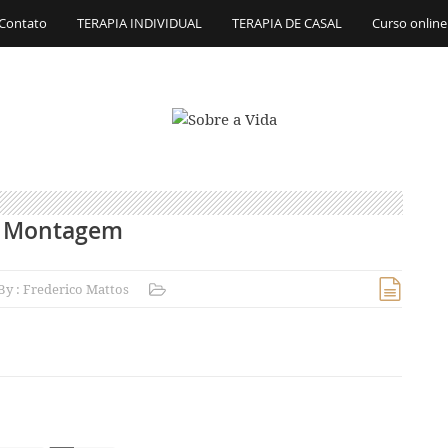
Contato
TERAPIA INDIVIDUAL
TERAPIA DE CASAL
Curso online
Montagem
By :
Frederico Mattos