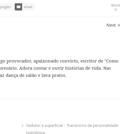
More
google+
email
Next
ogo provocador, apaixonado convicto, escritor de "Como
presário. Adora contar e ouvir histórias de vida. Nas
az dança de salão e lava pratos.
Sedutor e superficial – Transtorno de personalidade
histriônica