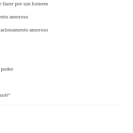
de fazer por um homem
mento amoroso
elacionamento amoroso
e poder
ocê!”