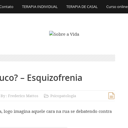
Contato
TERAPIA INDIVIDUAL
TERAPIA DE CASAL
Curso online
uco? – Esquizofrenia
By :
Frederico Mattos
Psicopatologia
 logo imagina aquele cara na rua se debatendo contra