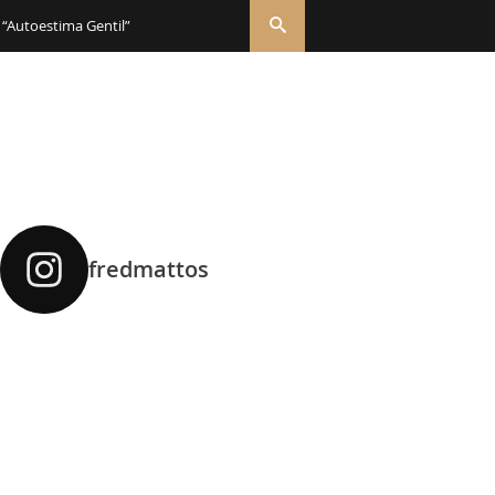
 “Autoestima Gentil”
fredmattos