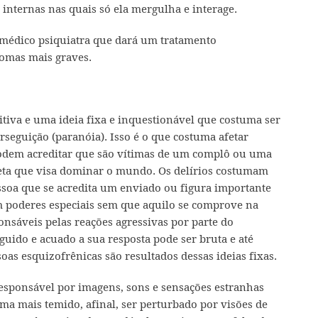
nternas nas quais só ela mergulha e interage.
o médico psiquiatra que dará um tratamento
omas mais graves.
itiva e uma ideia fixa e inquestionável que costuma ser
eguição (paranóia). Isso é o que costuma afetar
podem acreditar que são vítimas de um complô ou uma
eta que visa dominar o mundo. Os delírios costumam
soa que se acredita um enviado ou figura importante
 poderes especiais sem que aquilo se comprove na
onsáveis pelas reações agressivas por parte do
eguido e acuado a sua resposta pode ser bruta e até
oas esquizofrênicas são resultados dessas ideias fixas.
esponsável por imagens, sons e sensações estranhas
oma mais temido, afinal, ser perturbado por visões de